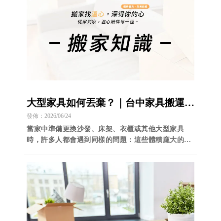
大型家具如何丟棄？｜台中家具搬運公
司｜台中垃圾清運｜
發佈：2026/06/24
當家中準備更換沙發、床架、衣櫃或其他大型家具
時，許多人都會遇到同樣的問題：這些體積龐大的家
具該怎麼處理？其實大型家具通常屬於大型廢棄物，
無法直接交由一般垃圾車清運，需要依照各地規定進
行回收或清運。