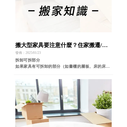
搬大型家具要注意什麼？住家搬遷/台
中住家搬遷/南區住家搬遷
發佈：2025/01/23
拆卸可拆部分
如果家具有可拆卸的部分（如書櫃的層板、床的床
架），盡量拆解，減少搬運的體積和重量，也能避免
損壞家具或搬運路線的障礙。