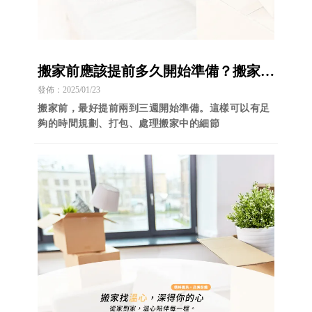
搬家前應該提前多久開始準備？搬家打
包/台中搬家打包/南區搬家打包
發佈：2025/01/23
搬家前，最好提前兩到三週開始準備。這樣可以有足
夠的時間規劃、打包、處理搬家中的細節